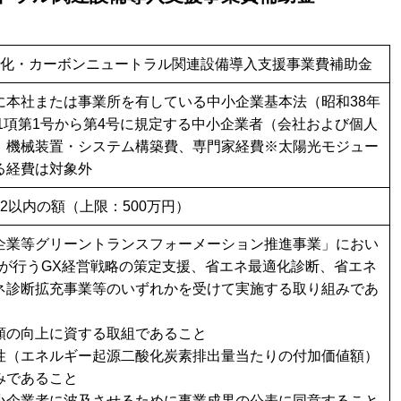
素化・カーボンニュートラル関連設備導入支援事業費補助金
に本社または事業所を有している中小企業基本法（昭和38年
第1項第1号から第4号に規定する中小企業者（会社および個人
：機械装置・システム構築費、専門家経費※太陽光モジュー
る経費は対象外
2以内の額（上限：500万円）
企業等グリーントランスフォーメーション推進事業」におい
ーが行うGX経営戦略の策定支援、省エネ最適化診断、省エネ
ネ診断拡充事業等のいずれかを受けて実施する取り組みであ
額の向上に資する取組であること
性（エネルギー起源二酸化炭素排出量当たりの付加価値額）
みであること
小企業者に波及させるために事業成果の公表に同意すること