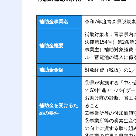
補助金事業名
令和7年度青森県脱炭
補助対象者：青森県内
法律第154号）第2条
補助金概要
事業主）補助対象経費
ル・蓄電池の購入に係
補助金金額
対象経費（税抜）の1／
①県が実施する「中小
てGX推進アドバイザ
お助け隊の診断、省エ
補助金を受けるた
ること
めの要件
②事業所等の付加価値
③事業所等の炭素生産
の向上に資する取り組
④事業の成果を県内中