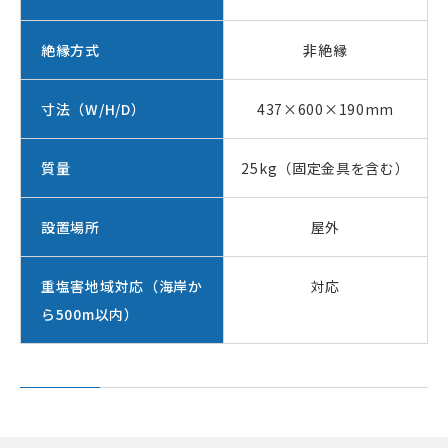
絶縁方式
非絶縁
寸法（W/H/D）
437×600×190mm
質量
25kg（固定金具を含む）
設置場所
屋外
重塩害地域対応（海岸か
対応
ら500m以内）