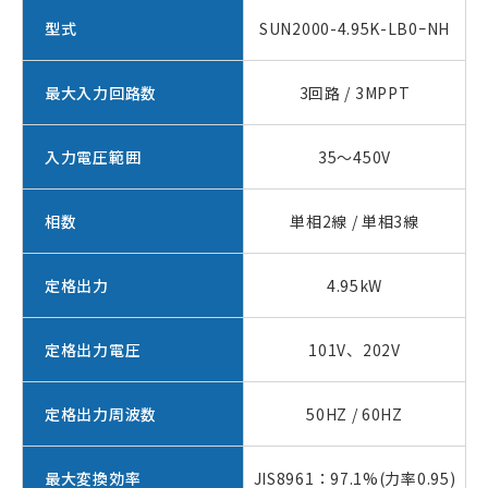
型式
SUN2000-4.95K-LB0ｰNH
最大入力回路数
3回路 / 3MPPT
入力電圧範囲
35～450V
相数
単相2線 / 単相3線
定格出力
4.95kW
定格出力電圧
101V、202V
定格出力周波数
50HZ / 60HZ
最大変換効率
JIS8961：97.1%(力率0.95)