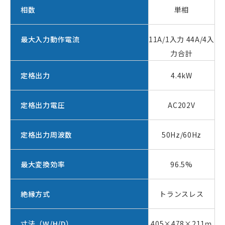
相数
単相
最大入力動作電流
11A/1入力 44A/4入
力合計
定格出力
4.4kW
定格出力電圧
AC202V
定格出力周波数
50Hz/60Hz
最大変換効率
96.5%
絶縁方式
トランスレス
寸法（W/H/D）
405×478×211ｍ